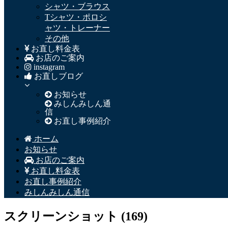
シャツ・ブラウス
Tシャツ・ポロシ
ャツ・トレーナー
その他
お直し料金表
お店のご案内
instagram
お直しブログ
お知らせ
みしんみしん通
信
お直し事例紹介
ホーム
お知らせ
お店のご案内
お直し料金表
お直し事例紹介
みしんみしん通信
スクリーンショット (169)