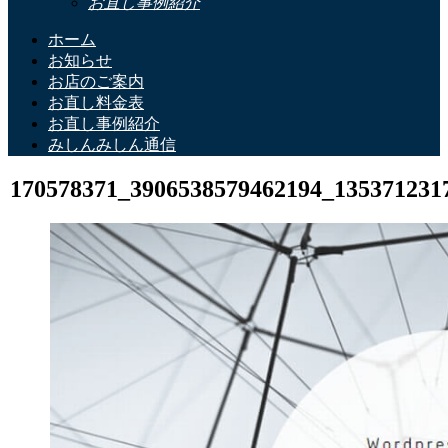
お直し事例紹介
ホーム
お知らせ
お店のご案内
お直し料金表
お直し事例紹介
みしんみしん通信
170578371_3906538579462194_135371231