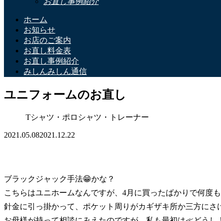
お直し事例紹介
ホーム
お知らせ
お店のご案内
お直し料金表
お直し事例紹介
みしんみしん通信
ユニフォームのお直し
Tシャツ・ポロシャツ・トレーナー
2021.05.08
2021.12.22
ブラックジャック手法😁かな？
こちらはユニホームなんですが、4月に買ったばかりで何度
針金に引っ掛かって、ポケット周りがカギザキ所か三方にさけ
お母様が持って相談にみえたのですが、私も最初は≪どうし