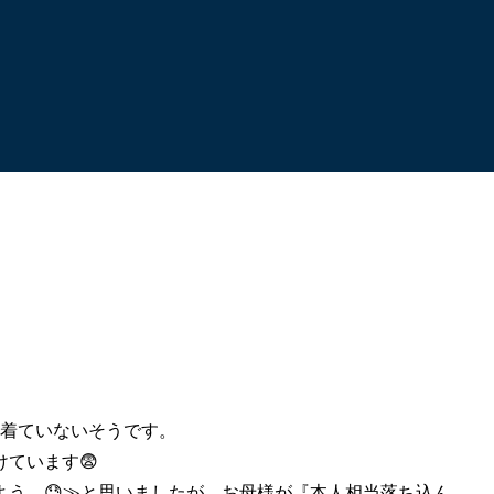
も着ていないそうです。
ています😨
よう…😓≫と思いましたが、お母様が『本人相当落ち込ん