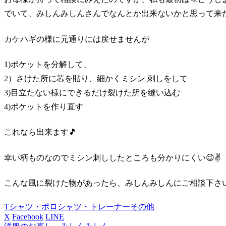
でいて、みしんみしんさんでなんとか出来ないかと思って来
カケハギの様に元通りには戻せませんが
1)ポケットを分解して、
2）さけた所に芯を貼り、細かくミシン 刺しをして
3)目立たない様にできるだけ裂けた所を縫い込む
4)ポケットを作り直す
これなら出来ます🎵
幸い柄ものなのでミシン刺ししたところも分かりにくい😉✌️
こんな風に裂けた物があったら、みしんみしんにご相談下さ
Tシャツ・ポロシャツ・トレーナー
その他
X
Facebook
LINE