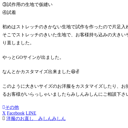
③試作用の生地で仮縫い
④試着
初めはストレッチのきかない生地で試作を作ったので片足入
そこでストレッチのきいた生地で、お客様持ち込みの大きい
り直しました。
やっとGOサインが出ました。
なんとかカスタマイズ出来ました😆✌️
このように大きいサイズのお洋服をカスタマイズしたり、お
るお客様がいらっしゃいましたらみしんみしんにご相談下さい(*^
その他
X
Facebook
LINE
洋服のお直し みしんみしん