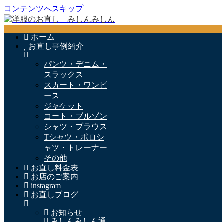
コンテンツへスキップ
ホーム
お直し事例紹介
パンツ・デニム・
スラックス
スカート・ワンピ
ース
ジャケット
コート・ブルゾン
シャツ・ブラウス
Tシャツ・ポロシ
ャツ・トレーナー
その他
お直し料金表
お店のご案内
instagram
お直しブログ
お知らせ
みしんみしん通