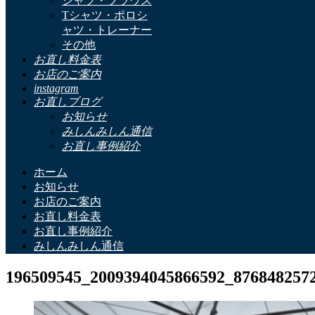
シャツ・ブラウス
Tシャツ・ポロシ
ャツ・トレーナー
その他
お直し料金表
お店のご案内
instagram
お直しブログ
お知らせ
みしんみしん通信
お直し事例紹介
ホーム
お知らせ
お店のご案内
お直し料金表
お直し事例紹介
みしんみしん通信
196509545_2009394045866592_8768482572