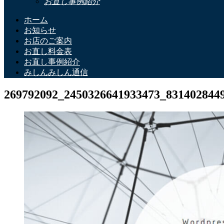
お直し事例紹介
ホーム
お知らせ
お店のご案内
お直し料金表
お直し事例紹介
みしんみしん通信
269792092_2450326641933473_831402844