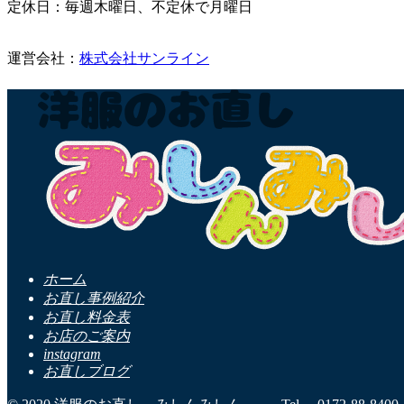
定休日：毎週木曜日、不定休で月曜日
運営会社：
株式会社サンライン
ホーム
お直し事例紹介
お直し料金表
お店のご案内
instagram
お直しブログ