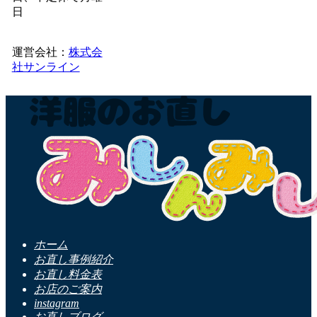
日
運営会社：
株式会
社サンライン
ホーム
お直し事例紹介
お直し料金表
お店のご案内
instagram
お直しブログ