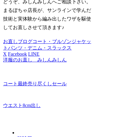
どうぞ、みしんみしんへご相談下さい。
まるぽちゃ店長が、サンラインで学んだ
技術と実体験から編み出したワザを駆使
してお直しさせて頂きます♪
お直しブログ
コート・ブルゾン
ジャケッ
ト
パンツ・デニム・スラックス
X
Facebook
LINE
洋服のお直し みしんみしん
コート最終売り尽くしセール
ウエスト8cm出し