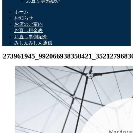
お直し事例紹介
ホーム
お知らせ
お店のご案内
お直し料金表
お直し事例紹介
みしんみしん通信
273961945_992066938358421_3521279683