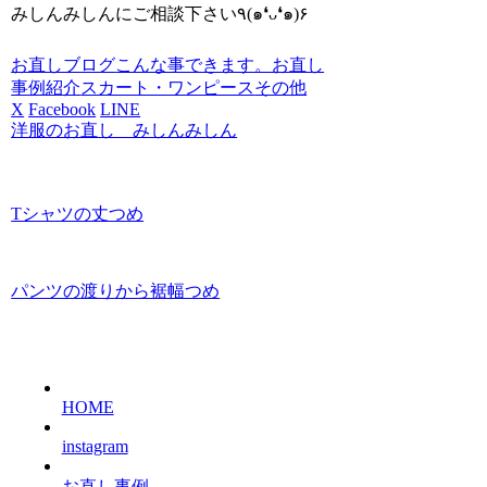
みしんみしんにご相談下さい٩(๑❛ᴗ❛๑)۶
お直しブログ
こんな事できます。お直し
事例紹介
スカート・ワンピース
その他
X
Facebook
LINE
洋服のお直し みしんみしん
Tシャツの丈つめ
パンツの渡りから裾幅つめ
HOME
instagram
お直し事例