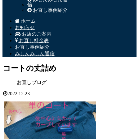
信
お直し事例紹介
ホーム
お知らせ
お店のご案内
お直し料金表
お直し事例紹介
みしんみしん通信
コートの丈詰め
お直しブログ
2022.12.23