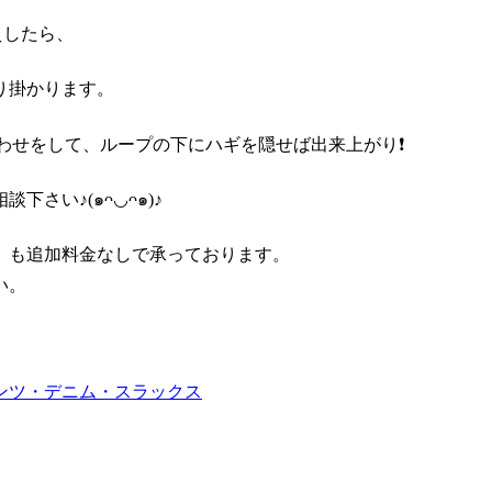
えしたら、
り掛かります。
わせをして、ループの下にハギを隠せば出来上がり❗️
さい♪(๑ᴖ◡ᴖ๑)♪
）も追加料金なしで承っております。
い。
ンツ・デニム・スラックス