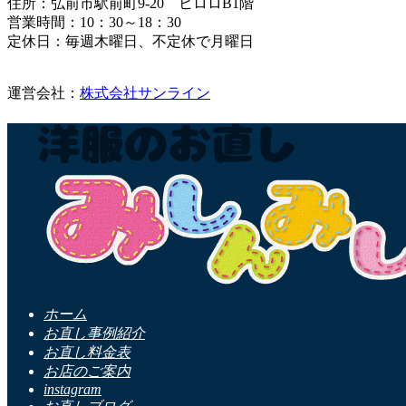
住所：弘前市駅前町9-20 ヒロロB1階
営業時間：10：30～18：30
定休日：毎週木曜日、不定休で月曜日
運営会社：
株式会社サンライン
ホーム
お直し事例紹介
お直し料金表
お店のご案内
instagram