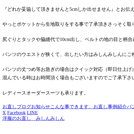
『どれか妥協して頂きませんと5cmしか出せません』とお伝
やっとポケットから生地取りをする事で了承頂きさっそく取
尻ぐりとタックや脇縫代で10cm出し、ベルトの地の目と柄合
パンツのウエストが狭くて、出したい方はみしんみしんにご相談下
パンツの丈つめ等お急ぎの場合はクイック対応（即日仕上げ
混んでいる時はお時間頂く場合もございますのでご了承下さ
レディースオーダースーツも承ります。
お直しブログ
お知らせ
こんな事できます。お直し事例紹介
パ
X
Facebook
LINE
洋服のお直し みしんみしん