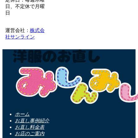
日、不定休で月曜
日
運営会社：
株式会
社サンライン
ホーム
お直し事例紹介
お直し料金表
お店のご案内